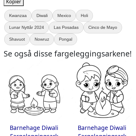
Kopier
Kwanzaa
Diwali
Mexico
Holi
Lunar Nyttår 2024
Las Posadas
Cinco de Mayo
Shavuot
Nowruz
Pongal
Se også disse fargeleggingsarkene!
Barnehage Diwali
Barnehage Diwali