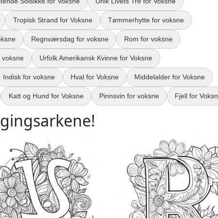
stende Solsikke for Voksne
Unik Livets Tre for Voksne
Tropisk Strand for Voksne
Tømmerhytte for voksne
oksne
Regnværsdag for voksne
Rom for voksne
r voksne
Urfolk Amerikansk Kvinne for Voksne
Indisk for voksne
Hval for Voksne
Middelalder for Voksne
Katt og Hund for Voksne
Pinnsvin for voksne
Fjell for Voks
ggingsarkene!