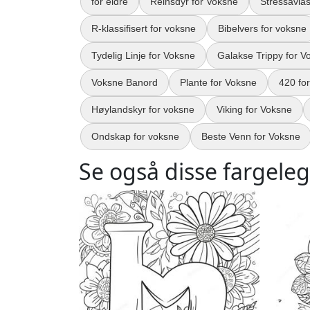
for eldre
Reinsdyr for Voksne
Stressavla
R-klassifisert for voksne
Bibelvers for voksne
Tydelig Linje for Voksne
Galakse Trippy for V
Voksne Banord
Plante for Voksne
420 fo
Høylandskyr for voksne
Viking for Voksne
Ondskap for voksne
Beste Venn for Voksne
Se også disse fargele