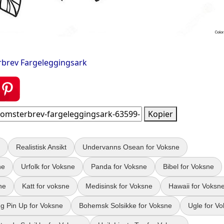
erbrev Fargeleggingsark
Kopier
Realistisk Ansikt
Undervanns Osean for Voksne
ne
Urfolk for Voksne
Panda for Voksne
Bibel for Voksne
ne
Katt for voksne
Medisinsk for Voksne
Hawaii for Voksn
ng Pin Up for Voksne
Bohemsk Solsikke for Voksne
Ugle for V