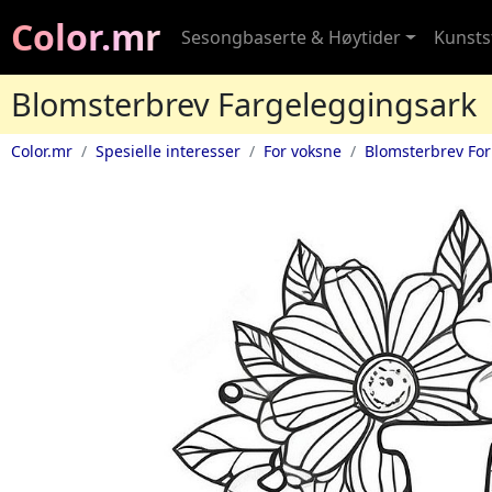
Color.mr
Sesongbaserte & Høytider
Kunstst
Blomsterbrev Fargeleggingsark
Color.mr
Spesielle interesser
For voksne
Blomsterbrev For