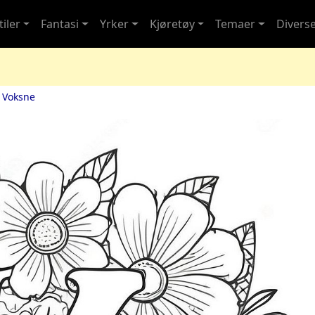
iler
Fantasi
Yrker
Kjøretøy
Temaer
Divers
 Voksne