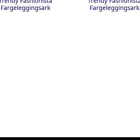
Trendy Fashionista
Trendy Fashionist
Fargeleggingsark
Fargeleggingsark