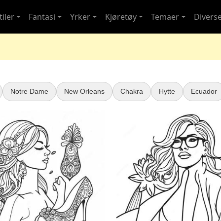
iler
Fantasi
Yrker
Kjøretøy
Temaer
Divers
Notre Dame
New Orleans
Chakra
Hytte
Ecuador