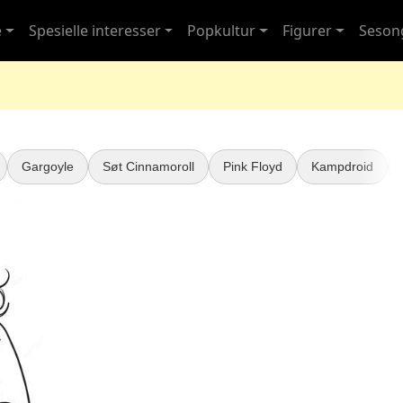
e
Spesielle interesser
Popkultur
Figurer
Seson
Gargoyle
Søt Cinnamoroll
Pink Floyd
Kampdroid