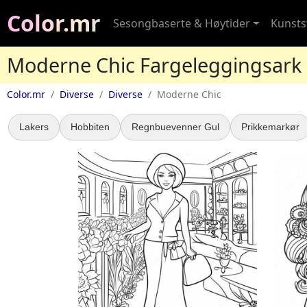
Color.mr
Sesongbaserte & Høytider
Kunstst
Moderne Chic Fargeleggingsark
Color.mr
Diverse
Diverse
Moderne Chic
Lakers
Hobbiten
Regnbuevenner Gul
Prikkemarkør