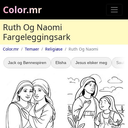
Color.mr
Ruth Og Naomi
Fargeleggingsark
Color.mr
Temaer
Religiøse
Ruth Og Naomi
Jack og Bønnespiren
Elisha
Jesus elsker meg
Saul B