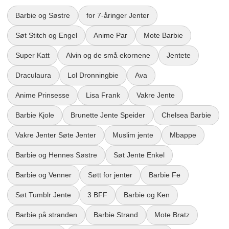
Barbie og Søstre
for 7-åringer Jenter
Søt Stitch og Engel
Anime Par
Mote Barbie
Super Katt
Alvin og de små ekornene
Jentete
Draculaura
Lol Dronningbie
Ava
Anime Prinsesse
Lisa Frank
Vakre Jente
Barbie Kjole
Brunette Jente Speider
Chelsea Barbie
Vakre Jenter Søte Jenter
Muslim jente
Mbappe
Barbie og Hennes Søstre
Søt Jente Enkel
Barbie og Venner
Søtt for jenter
Barbie Fe
Søt Tumblr Jente
3 BFF
Barbie og Ken
Barbie på stranden
Barbie Strand
Mote Bratz