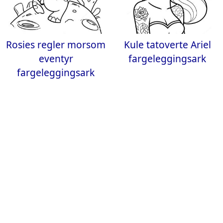
Rosies regler morsom
Kule tatoverte Ariel
eventyr
fargeleggingsark
fargeleggingsark
Elegant prinsesse
Stilig Tumblr Jente