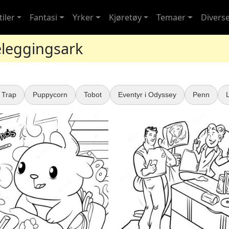
iler
Fantasi
Yrker
Kjøretøy
Temaer
Divers
eleggingsark
 Trap
Puppycorn
Tobot
Eventyr i Odyssey
Penn