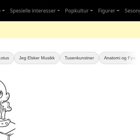
e
Spesielle interesser
Popkultur
Figurer
Seson
Lotus
Jeg Elsker Musikk
Tusenkunstner
Anatomi og Fysiol