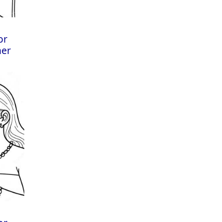
or
ner