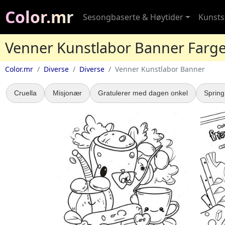
Color.mr
Sesongbaserte & Høytider
Kunstst
Venner Kunstlabor Banner Farg
Color.mr
Diverse
Diverse
Venner Kunstlabor Banner
Cruella
Misjonær
Gratulerer med dagen onkel
Spring