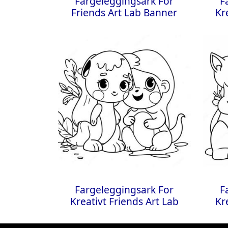
Fargeleggingsark For
F
Friends Art Lab Banner
Kr
Fargeleggingsark For
F
Kreativt Friends Art Lab
Kr